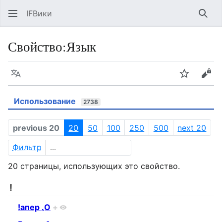
IFВики
Най
Свойство:Язык
Язык
Следить
Про
Использование
2738
previous 20
20
50
100
250
500
next 20
Фильтр
20 страницы, использующих это свойство.
!
!апер ⹁О
+