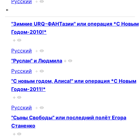
Русский
+
"
"Зимние URQ-ФАНТазии" или операция *С Новым
Годом-2010!*
+
Русский
+
"Руслан" и Людмила
+
Русский
+
"С новым годом, Алиса!" или операция *С Новым
Годом-2011!*
+
Русский
+
"Сыны Свободы" или последний полёт Егора
Станенко
+