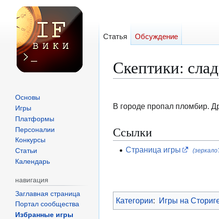
Статья
Обсуждение
Скептики: слад
Перейти
Перейти
Основы
к
к
В городе пропал пломбир. Д
Игры
навигации
поиску
Платформы
Ссылки
Персоналии
Конкурсы
Страница игры
(зеркало
Статьи
Календарь
навигация
Заглавная страница
Категории
:
Игры на Сториг
Портал сообщества
Избранные игры