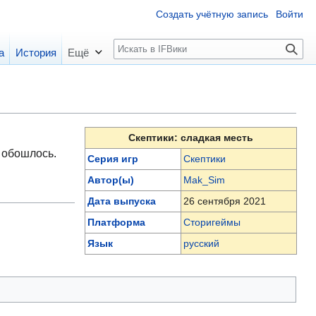
Создать учётную запись
Войти
П
а
История
Ещё
о
и
с
к
Скептики: сладкая месть
 обошлось.
Серия игр
Скептики
Автор(ы)
Mak_Sim
Дата выпуска
26 сентября 2021
Платформа
Сторигеймы
Язык
русский