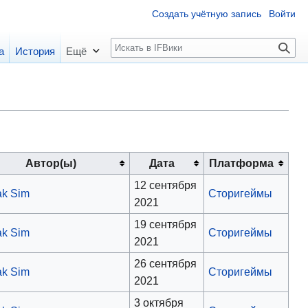
Создать учётную запись
Войти
П
а
История
Ещё
о
и
с
к
Автор(ы)
Дата
Платформа
12 сентября
k Sim
Сторигеймы
2021
19 сентября
k Sim
Сторигеймы
2021
26 сентября
k Sim
Сторигеймы
2021
3 октября