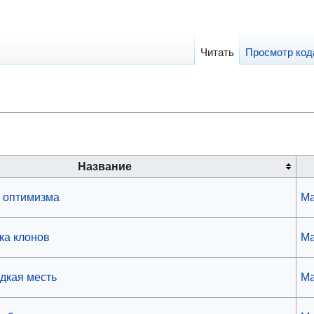
Читать
Просмотр код
Название
п оптимизма
Ma
ака клонов
Ma
адкая месть
Ma