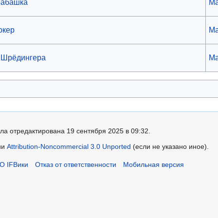
рабашка
Ma
окер
Ma
т Шрёдингера
Ma
ла отредактирована 19 сентября 2025 в 09:32.
ии
Attribution-Noncommercial 3.0 Unported
(если не указано иное).
О IFВики
Отказ от ответственности
Мобильная версия