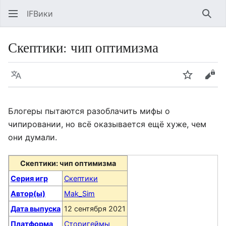
IFВики
Най
Скептики: чип оптимизма
Язык
Следить
Про
Блогеры пытаются разоблачить мифы о
чипировании, но всё оказывается ещё хуже, чем
они думали.
Скептики: чип оптимизма
Серия игр
Скептики
Автор(ы)
Mak_Sim
Дата выпуска
12 сентября 2021
Платформа
Сторигеймы