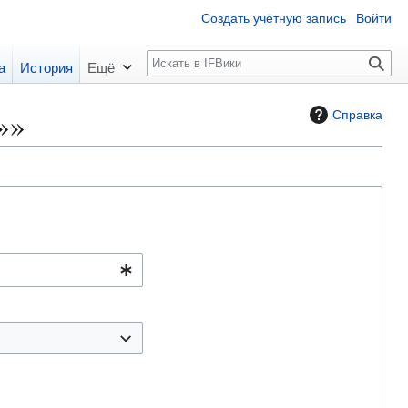
Создать учётную запись
Войти
П
а
История
Ещё
о
и
»»
Справка
с
к