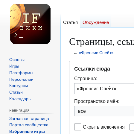
Статья
Обсуждение
Страницы, ссы
←
«Френсис Спейт»
Основы
Перейти
Перейти
Игры
Ссылки сюда
к
к
Платформы
Страница:
навигации
поиску
Персоналии
Конкурсы
Статьи
Календарь
Пространство имён:
навигация
все
Заглавная страница
Портал сообщества
Скрыть включения
Избранные игры