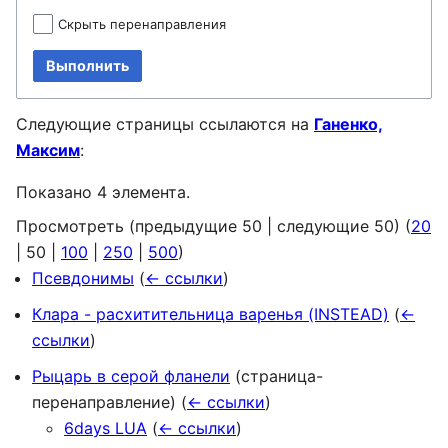
Скрыть перенаправления
Выполнить
Следующие страницы ссылаются на
Ганенко,
Максим
:
Показано 4 элемента.
Просмотреть (
предыдущие 50
|
следующие 50
) (
20
|
50
|
100
|
250
|
500
)
Псевдонимы
(
← ссылки
)
Клара - расхитительница варенья (INSTEAD)
(
←
ссылки
)
Рыцарь в серой фланели
(страница-
перенаправление)
(
← ссылки
)
6days LUA
(
← ссылки
)