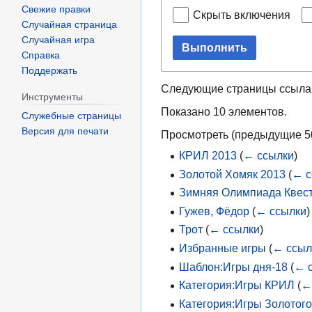
Свежие правки
Скрыть включения
Случайная страница
Случайная игра
Выполнить
Справка
Поддержать
Следующие страницы ссыла
Инструменты
Показано 10 элементов.
Служебные страницы
Версия для печати
Просмотреть (
предыдущие 5
КРИЛ 2013
(
← ссылки
)
Золотой Хомяк 2013
(
← с
Зимняя Олимпиада Квест
Гужев, Фёдор
(
← ссылки
)
Трот
(
← ссылки
)
Избранные игры
(
← ссыл
Шаблон:Игры дня-18
(
← 
Категория:Игры КРИЛ
(
←
Категория:Игры Золотог