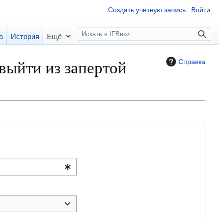
Создать учётную запись
Войти
П
а
История
Ещё
о
и
выйти из запертой
Справка
с
к