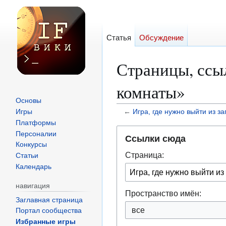
Статья
Обсуждение
Страницы, ссы
комнаты»
Основы
Игры
←
Игра, где нужно выйти из з
Платформы
Перейти
Перейти
Персоналии
Ссылки сюда
к
к
Конкурсы
Страница:
навигации
поиску
Статьи
Календарь
навигация
Пространство имён:
Заглавная страница
все
Портал сообщества
Избранные игры