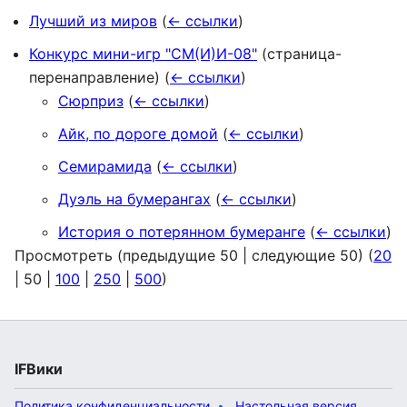
Лучший из миров
(
← ссылки
)
Конкурс мини-игр "СМ(И)И-08"
(страница-
перенаправление)
(
← ссылки
)
Сюрприз
(
← ссылки
)
Айк, по дороге домой
(
← ссылки
)
Семирамида
(
← ссылки
)
Дуэль на бумерангах
(
← ссылки
)
История о потерянном бумеранге
(
← ссылки
)
Просмотреть (
предыдущие 50
|
следующие 50
) (
20
|
50
|
100
|
250
|
500
)
IFВики
Политика конфиденциальности
Настольная версия