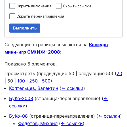
Скрыть включения
Скрыть ссылки
Скрыть перенаправления
Выполнить
Следующие страницы ссылаются на
Конкурс
мини-игр СМ(И)И-2008
:
Показано 5 элементов.
Просмотреть (
предыдущие 50
|
следующие 50
) (
20
|
50
|
100
|
250
|
500
)
Коптельцев, Валентин
(
← ссылки
)
БуКо-2008
(страница-перенаправление)
(
←
ссылки
)
БуКо-08
(страница-перенаправление)
(
← ссылки
)
Федотов, Михаил
(
← ссылки
)