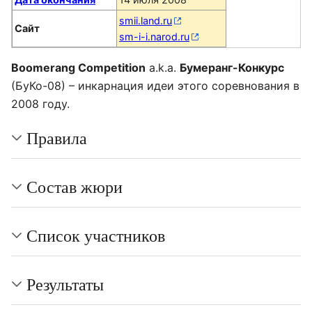
smii.land.ru
Сайт
sm-i-i.narod.ru
Boomerang Competition
a.k.a.
Бумеранг-Конкурс
(БуКо-08) – инкарнация идеи этого соревнования в
2008 году.
Правила
Состав жюри
Список участников
Результаты