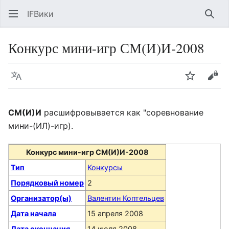
IFВики
Най
Конкурс мини-игр СМ(И)И-2008
Язык
Следить
Про
СМ(И)И
расшифровывается как "соревнование
мини-(ИЛ)-игр).
Конкурс мини-игр СМ(И)И-2008
Тип
Конкурсы
Порядковый номер
2
Организатор(ы)
Валентин Коптельцев
Дата начала
15 апреля 2008
Дата окончания
14 июля 2008