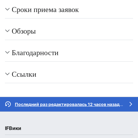
Сроки приема заявок
Обзоры
Благодарности
Ссылки
Последний раз редактировалась 12 часов назад
участн
IFВики