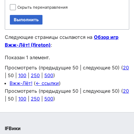
Скрыть перенаправления
Выполнить
Следующие страницы ссылаются на
Обзор игр
Вжж-Лёт! (fireton)
:
Показан 1 элемент.
Просмотреть (
предыдущие 50
|
следующие 50
) (
20
|
50
|
100
|
250
|
500
)
Вжж-Лёт!
(
← ссылки
)
Просмотреть (
предыдущие 50
|
следующие 50
) (
20
|
50
|
100
|
250
|
500
)
IFВики