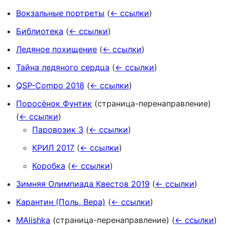
Вокзальные портреты
(
← ссылки
)
Библиотека
(
← ссылки
)
Ледяное похищение
(
← ссылки
)
Тайна ледяного сердца
(
← ссылки
)
QSP-Compo 2018
(
← ссылки
)
Поросёнок Фунтик
(страница-перенаправление)
(
← ссылки
)
Паровозик 3
(
← ссылки
)
КРИЛ 2017
(
← ссылки
)
Коробка
(
← ссылки
)
Зимняя Олимпиада Квестов 2019
(
← ссылки
)
Карантин (Поль, Вера)
(
← ссылки
)
MAlishka
(страница-перенаправление)
(
← ссылки
)