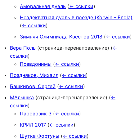
Аморальная дуэль
(
← ссылки
)
Неадекватная дуэль в поезде (Korwin - Enola)
(
← ссылки
)
Зимняя Олимпиада Квестов 2018
(
← ссылки
)
Вера Поль
(страница-перенаправление)
(
←
ссылки
)
Псевдонимы
(
← ссылки
)
Поздняков, Михаил
(
← ссылки
)
Башкиров, Сергей
(
← ссылки
)
МАлышка
(страница-перенаправление)
(
←
ссылки
)
Паровозик 3
(
← ссылки
)
КРИЛ 2017
(
← ссылки
)
Шутка Фортуны
(
← ссылки
)