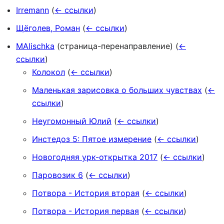
Irremann
(
← ссылки
)
Щёголев, Роман
(
← ссылки
)
MAlischka
(страница-перенаправление)
(
←
ссылки
)
Колокол
(
← ссылки
)
Маленькая зарисовка о больших чувствах
(
←
ссылки
)
Неугомонный Юлий
(
← ссылки
)
Инстедоз 5: Пятое измерение
(
← ссылки
)
Новогодняя урк-открытка 2017
(
← ссылки
)
Паровозик 6
(
← ссылки
)
Потвора - История вторая
(
← ссылки
)
Потвора - История первая
(
← ссылки
)