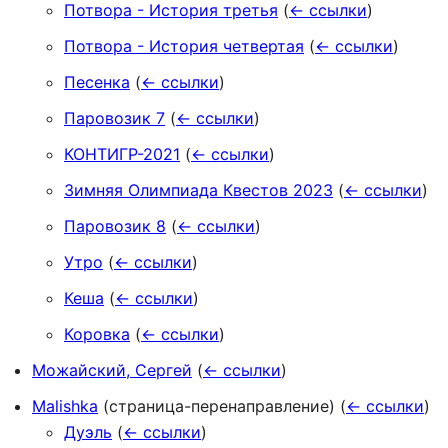
Потвора - История третья
(
← ссылки
)
Потвора - История четвертая
(
← ссылки
)
Песенка
(
← ссылки
)
Паровозик 7
(
← ссылки
)
КОНТИГР-2021
(
← ссылки
)
Зимняя Олимпиада Квестов 2023
(
← ссылки
)
Паровозик 8
(
← ссылки
)
Утро
(
← ссылки
)
Кеша
(
← ссылки
)
Коровка
(
← ссылки
)
Можайский, Сергей
(
← ссылки
)
Malishka
(страница-перенаправление)
(
← ссылки
)
Дуэль
(
← ссылки
)