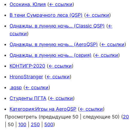
Осокина, Юлия
(
← ссылки
)
В тени Сумрачного леса (QSP)
(
← ссылки
)
Однажды, в лунную ночь... (Classic QSP)
(
←
ссылки
)
Однажды, в лунную ночь... (AeroQSP)
(
← ссылки
)
Однажды, в лунную ночь... (серия)
(
← ссылки
)
КОНТИГР-2020
(
← ссылки
)
HronoStranger
(
← ссылки
)
.aqsp
(
← ссылки
)
Студенты ПГТА
(
← ссылки
)
Категория:Игры на AeroQSP
(
← ссылки
)
Просмотреть (
предыдущие 50
|
следующие 50
) (
20
|
50
|
100
|
250
|
500
)