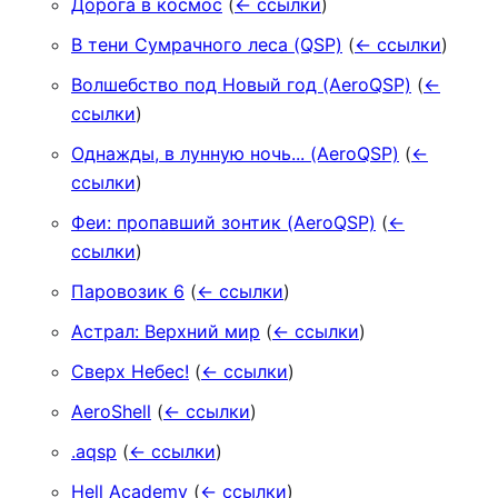
Дорога в космос
(
← ссылки
)
В тени Сумрачного леса (QSP)
(
← ссылки
)
Волшебство под Новый год (AeroQSP)
(
←
ссылки
)
Однажды, в лунную ночь... (AeroQSP)
(
←
ссылки
)
Феи: пропавший зонтик (AeroQSP)
(
←
ссылки
)
Паровозик 6
(
← ссылки
)
Астрал: Верхний мир
(
← ссылки
)
Сверх Небес!
(
← ссылки
)
AeroShell
(
← ссылки
)
.aqsp
(
← ссылки
)
Hell Academy
(
← ссылки
)