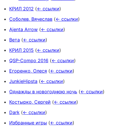
КРИЛ 2012
(
← ссылки
)
Соболев, Вячеслав
(
← ссылки
)
Ajenta Arrow
(
← ссылки
)
Вета
(
← ссылки
)
КРИЛ 2015
(
← ссылки
)
QSP-Compo 2016
(
← ссылки
)
Егоренко, Олеся
(
← ссылки
)
JunkieHipsta
(
← ссылки
)
Однажды в новогоднюю ночь
(
← ссылки
)
Костырко, Сергей
(
← ссылки
)
Dark
(
← ссылки
)
Избранные игры
(
← ссылки
)