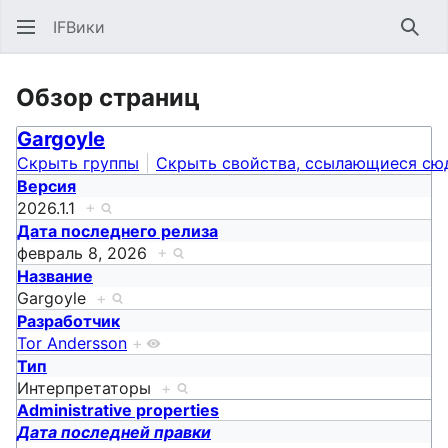
IFВики
Най
Обзор страниц
Gargoyle
Скрыть группы
Скрыть свойства, ссылающиеся сю
Версия
2026.1.1
+
Дата последнего релиза
февраль 8, 2026
+
Название
Gargoyle
+
Разработчик
Tor Andersson
+
Тип
Интерпретаторы
+
Administrative properties
Дата последней правки