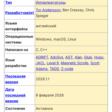
Тип
Интерпретаторы
Tor Andersson
, Ben Cressey, Chris
Разработчик(и)
Spiegel
Языки
английский
интерфейса
Операционные
Windows, macOS, Linux
системы
Написано на
C, C++
ADRIFT
,
AdvSys
,
AGT
,
Alan
,
Glulx
,
Hugo
,
Язык
JACL
,
Level 9
,
Magnetic Scrolls
,
Scott
разработки
Adams
,
TADS
,
Z-code
Последняя
2026.1.1
версия
Дата
последней
8 февраля 2026
версии
Состояние
Активное