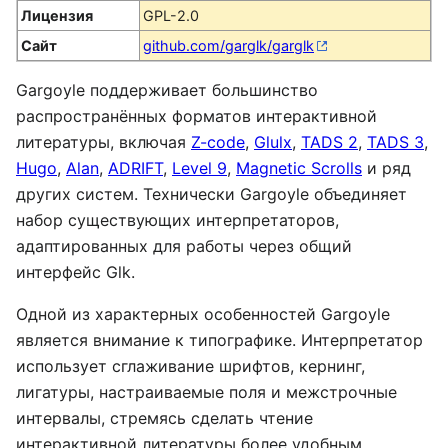
Лицензия
GPL-2.0
Сайт
github.com/garglk/garglk
Gargoyle поддерживает большинство
распространённых форматов интерактивной
литературы, включая
Z-code
,
Glulx
,
TADS 2
,
TADS 3
,
Hugo
,
Alan
,
ADRIFT
,
Level 9
,
Magnetic Scrolls
и ряд
других систем. Технически Gargoyle объединяет
набор существующих интерпретаторов,
адаптированных для работы через общий
интерфейс Glk.
Одной из характерных особенностей Gargoyle
является внимание к типографике. Интерпретатор
использует сглаживание шрифтов, кернинг,
лигатуры, настраиваемые поля и межстрочные
интервалы, стремясь сделать чтение
интерактивной литературы более удобным.