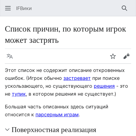
IFВики
Най
Список причин, по которым игрок
может застрять
Язык
Следить
Про
Этот список не содержит описание откровенных
ошибок. (Игрок обычно
застревает
при поиске
ускользающего, но существующего
решения
- это
не
тупик
, в котором решения не существует.)
Большая часть описанных здесь ситуаций
относится к
парсерным играм
.
Поверхностная реализация