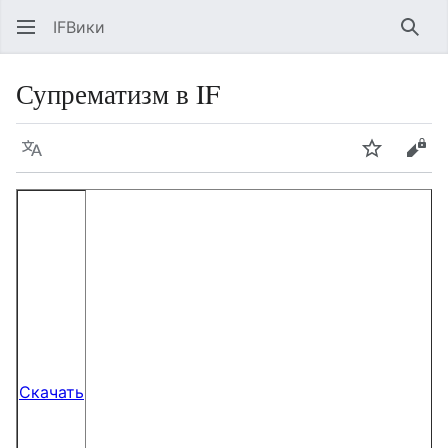
IFВики
Най
Супрематизм в IF
Язык
Следить
Про
Скачать