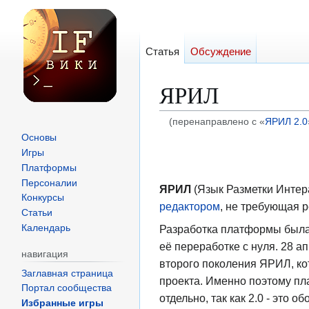
Статья
Обсуждение
ЯРИЛ
(перенаправлено с «
ЯРИЛ 2.0
Основы
Перейти
Перейти
Игры
к
к
Платформы
навигации
поиску
Персоналии
ЯРИЛ
(Язык Разметки Интер
Конкурсы
редактором
, не требующая 
Статьи
Календарь
Разработка платформы была 
её переработке с нуля. 28 
навигация
второго поколения ЯРИЛ, ко
Заглавная страница
проекта. Именно поэтому пл
Портал сообщества
отдельно, так как 2.0 - это
Избранные игры