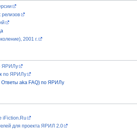
ерсии
 релизов
ий
да
коление), 2001 г.
о ЯРИЛу
к по ЯРИЛу
 Ответы aka FAQ) по ЯРИЛу
iFiction.Ru
елей для проекта ЯРИЛ 2.0