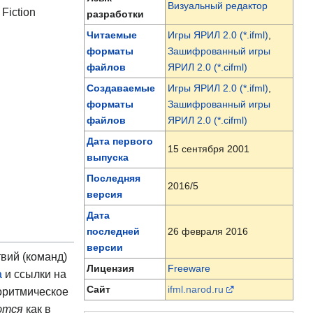
Визуальный редактор
Fiction
разработки
Читаемые
Игры ЯРИЛ 2.0 (*.ifml)
,
форматы
Зашифрованный игры
файлов
ЯРИЛ 2.0 (*.cifml)
Создаваемые
Игры ЯРИЛ 2.0 (*.ifml)
,
форматы
Зашифрованный игры
файлов
ЯРИЛ 2.0 (*.cifml)
Дата первого
15 сентября 2001
выпуска
Последняя
2016/5
версия
Дата
последней
26 февраля 2016
версии
вий (команд)
Лицензия
Freeware
а
и ссылки на
Сайт
ifml.narod.ru
горитмическое
ются
как в