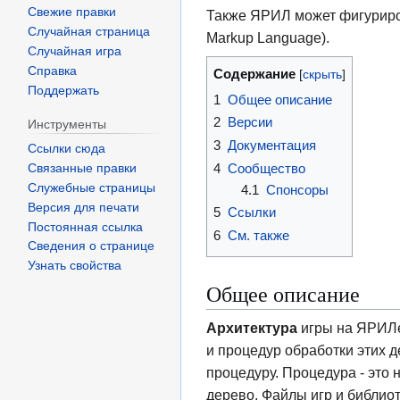
Свежие правки
Также ЯРИЛ может фигурирова
Случайная страница
Markup Language).
Случайная игра
Справка
Содержание
Поддержать
1
Общее описание
2
Версии
Инструменты
3
Документация
Ссылки сюда
4
Сообщество
Связанные правки
Служебные страницы
4.1
Спонсоры
Версия для печати
5
Ссылки
Постоянная ссылка
6
См. также
Сведения о странице
Узнать свойства
Общее описание
Архитектура
игры на ЯРИЛе
и процедур обработки этих 
процедуру. Процедура - это 
дерево. Файлы игр и библио