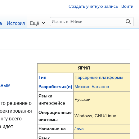
Создать учётную запись
Войти
П
а
История
Ещё
о
и
с
к
ЯРИЛ
Тип
Парсерные платформы
ьным
Разработчик(и)
Михаил Баланов
Языки
Русский
ято решение о
интерфейса
роектирования
Операционные
Windows, GNU/Linux
нгу всего
системы
в идёт
Написано на
Java
Язык