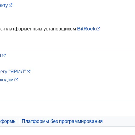
кту
осс-платформенным установщиком
BitRock
.
Л
тегу "ЯРИЛ"
 кодом
тформы
Платформы без программирования