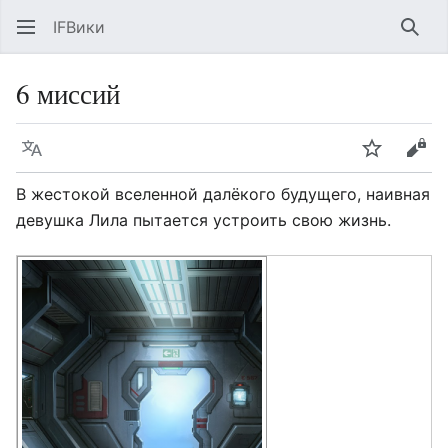
IFВики
Най
6 миссий
Язык
Следить
Про
В жестокой вселенной далёкого будущего, наивная
девушка Лила пытается устроить свою жизнь.