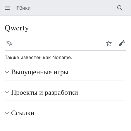
IFВики
Най
Qwerty
Язык
Следить
Про
Также известен как Noname.
Выпущенные игры
Проекты и разработки
Ссылки