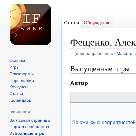
Статья
Обсуждение
Фещенко, Алек
(перенаправлено с «
Masterof
Основы
Перейти
Перейти
Выпущенные игры
Игры
к
к
Платформы
навигации
поиску
Персоналии
Автор
Конкурсы
Статьи
Календарь
навигация
Заглавная страница
Во ржи: куча неприятностей
Портал сообщества
Избранные игры