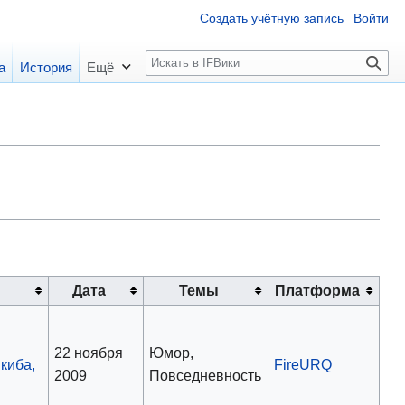
Создать учётную запись
Войти
П
а
История
Ещё
о
и
с
к
Дата
Темы
Платформа
22 ноября
Юмор,
киба,
FireURQ
2009
Повседневность