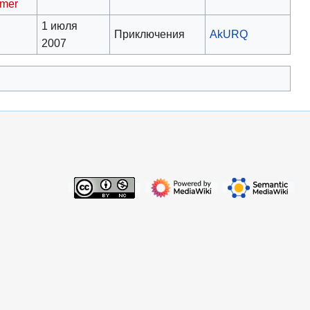
imer
1 июля
Приключения
AkURQ
й
2007