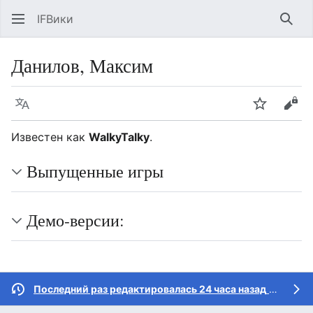
IFВики
Най
Данилов, Максим
Язык
Следить
Про
Известен как
WalkyTalky
.
Выпущенные игры
Демо-версии:
Последний раз редактировалась 24 часа назад
участником