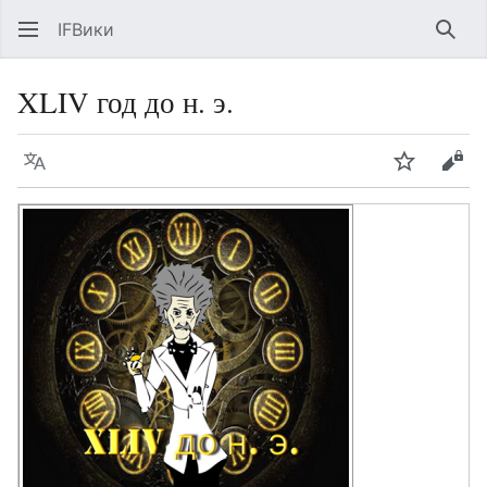
IFВики
Най
XLIV год до н. э.
Язык
Следить
Про