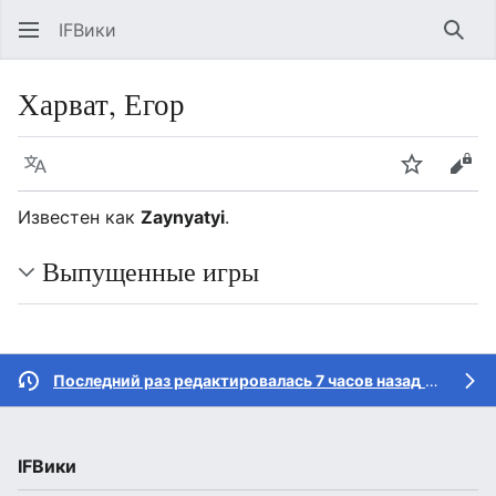
IFВики
Най
Харват, Егор
Язык
Следить
Про
Известен как
Zaynyatyi
.
Выпущенные игры
Последний раз редактировалась 7 часов назад
участником
IFВики