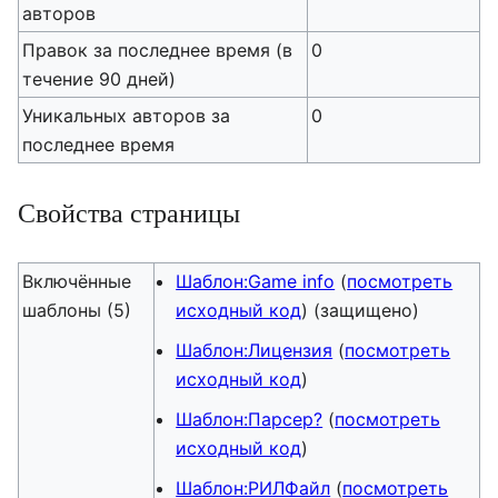
авторов
Правок за последнее время (в
0
течение 90 дней)
Уникальных авторов за
0
последнее время
Свойства страницы
Включённые
Шаблон:Game info
(
посмотреть
шаблоны (5)
исходный код
) (защищено)
Шаблон:Лицензия
(
посмотреть
исходный код
)
Шаблон:Парсер?
(
посмотреть
исходный код
)
Шаблон:РИЛФайл
(
посмотреть