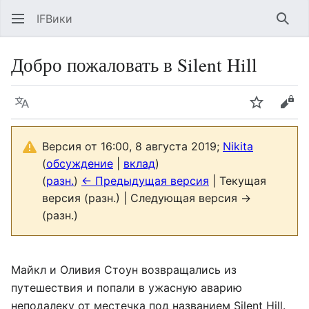
IFВики
Най
Добро пожаловать в Silent Hill
Язык
Следить
Про
Версия от 16:00, 8 августа 2019;
Nikita
(
обсуждение
|
вклад
)
(
разн.
)
← Предыдущая версия
| Текущая
версия (разн.) | Следующая версия →
(разн.)
Майкл и Оливия Стоун возвращались из
путешествия и попали в ужасную аварию
неподалеку от местечка под названием Silent Hill.