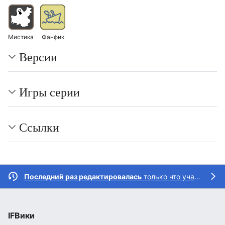
Мистика
Фанфик
Версии
Игры серии
Ссылки
Последний раз редактировалась
только что участником
IFВики