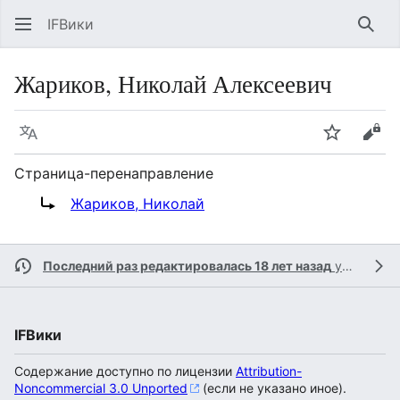
IFВики
Най
Жариков, Николай Алексеевич
Язык
Следить
Про
Страница-перенаправление
Перенаправление на:
Жариков, Николай
Последний раз редактировалась 18 лет назад
участником
IFВики
Содержание доступно по лицензии
Attribution-
Noncommercial 3.0 Unported
(если не указано иное).