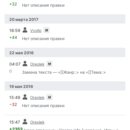
+32
Нет описания правки
20 марта 2017
пред.
м
18:59
Vvollo
+44
Нет описания правки
22 мая 2016
пред.
м
04:07
Oreolek
0
Замена текста — «[[Жанр::» на «[[Тема::»
19 мая 2016
пред.
м
15:49
Oreolek
−32
Нет описания правки
пред.
15:47
Oreolek
+2352