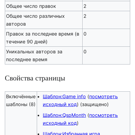
Общее число правок
2
Общее число различных
2
авторов
Правок за последнее время (в
0
течение 90 дней)
Уникальных авторов за
0
последнее время
Свойства страницы
Включённые
Шаблон:Game info
(
посмотреть
шаблоны (8)
исходный код
) (защищено)
Шаблон:QspMonth
(
посмотреть
исходный код
)
Шаблон:Избранная игра