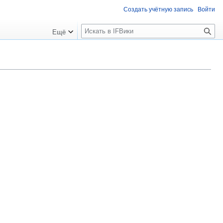
Создать учётную запись
Войти
П
Ещё
о
и
с
к