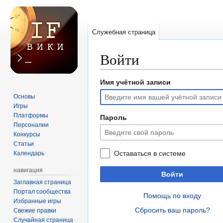
Служебная страница
Войти
Имя учётной записи
Перейти
Перейти
к
к
Основы
навигации
поиску
Игры
Платформы
Пароль
Персоналии
Конкурсы
Статьи
Оставаться в системе
Календарь
навигация
Войти
Заглавная страница
Портал сообщества
Помощь по входу
Избранные игры
Сбросить ваш пароль?
Свежие правки
Случайная страница