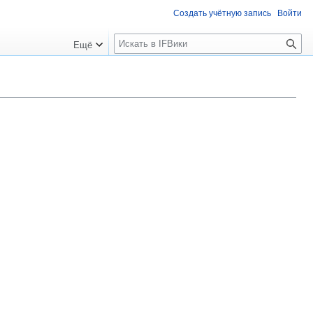
Создать учётную запись
Войти
П
Ещё
о
и
с
к