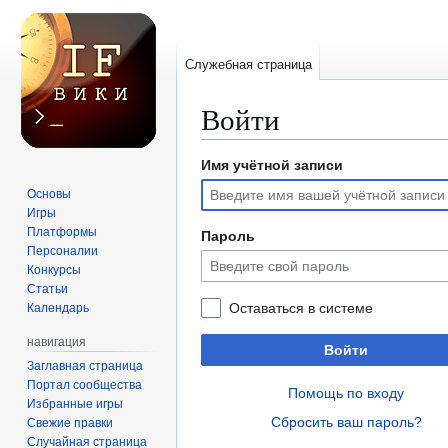
Служебная страница
Войти
Имя учётной записи
Перейти
Перейти
к
к
Основы
навигации
поиску
Игры
Платформы
Пароль
Персоналии
Конкурсы
Статьи
Оставаться в системе
Календарь
навигация
Войти
Заглавная страница
Портал сообщества
Помощь по входу
Избранные игры
Сбросить ваш пароль?
Свежие правки
Случайная страница