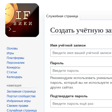
Служебная страница
Создать учётную з
Перейти
Перейти
Имя учётной записи
к
к
Основы
навигации
поиску
Игры
Платформы
Персоналии
Пароль
Конкурсы
Статьи
Календарь
Рекомендуем использовать уникаль
пароль, который вы не используете 
навигация
других сайтах.
Заглавная страница
Подтвердите пароль
Портал сообщества
Избранные игры
Свежие правки
Случайная страница