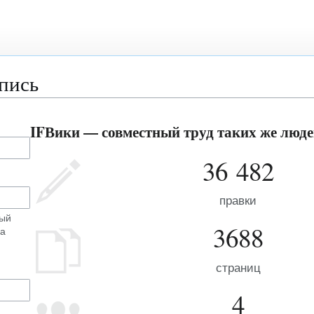
апись
IFВики — совместный труд таких же людей
36 482
правки
ный
3688
на
страниц
4