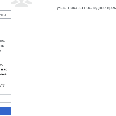
участника за последнее вре
но.
ыть
а
го
 вас
ниже
е"?