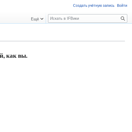
Создать учётную запись
Войти
П
Ещё
о
и
с
к
, как вы.