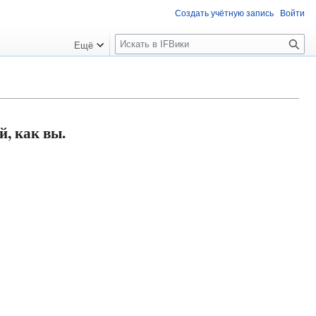
Создать учётную запись
Войти
П
Ещё
о
и
с
к
, как вы.