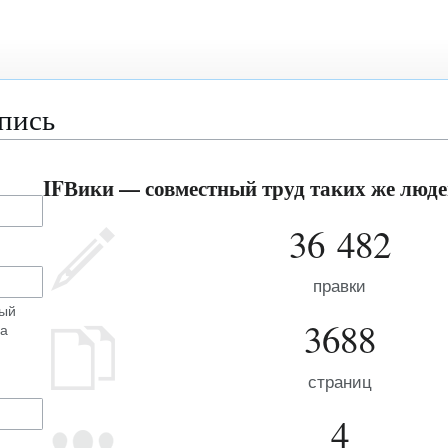
апись
IFВики — совместный труд таких же людей
36 482
правки
ный
3688
на
страниц
4