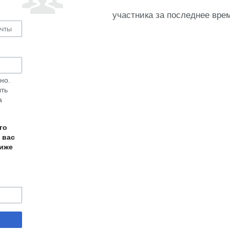
участника за последнее вре
но.
ыть
а
го
 вас
ниже