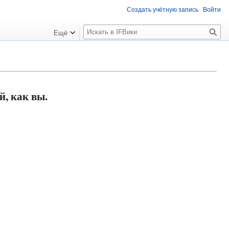
Создать учётную запись
Войти
П
Ещё
о
и
с
к
, как вы.