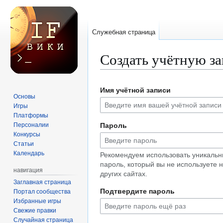
Служебная страница
Создать учётную з
Перейти
Перейти
Имя учётной записи
к
к
Основы
навигации
поиску
Игры
Платформы
Персоналии
Пароль
Конкурсы
Статьи
Календарь
Рекомендуем использовать уникаль
пароль, который вы не используете 
навигация
других сайтах.
Заглавная страница
Подтвердите пароль
Портал сообщества
Избранные игры
Свежие правки
Случайная страница