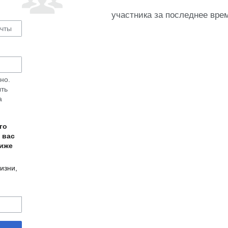
участника за последнее вре
но.
ыть
а
го
 вас
ниже
изни,