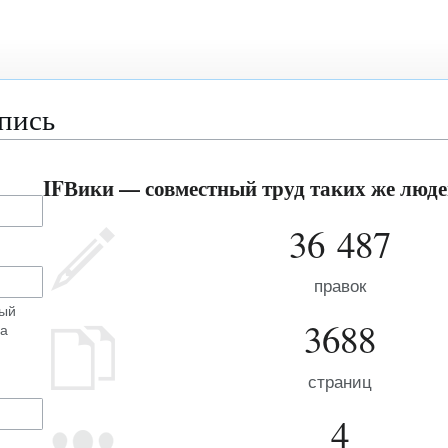
апись
IFВики — совместный труд таких же людей
36 487
правок
ный
3688
на
страниц
4