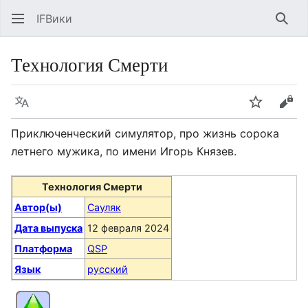
IFВики
Най
Технология Смерти
Язык
Следить
Про
Приключенческий симулятор, про жизнь сорока
летнего мужика, по имени Игорь Князев.
Технология Смерти
Автор(ы)
Сауляк
Дата выпуска
12 февраля 2024
Платформа
QSP
Язык
русский