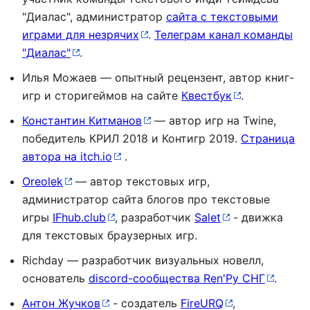
"Диалас", администратор
сайта с текстовыми
играми для незрячих
.
Телеграм канал команды
"Диалас"
.
Илья Можаев — опытный рецензент, автор книг-
игр и сторигеймов на сайте
Квестбук
.
Константин Китманов
— автор игр на Twine,
победитель КРИЛ 2018 и Контигр 2019.
Страница
автора на itch.io
.
Oreolek
— автор текстовых игр,
администратор сайта блогов про текстовые
игры
IFhub.club
, разработчик
Salet
- движка
для текстовых браузерных игр.
Richday — разработчик визуальных новелл,
основатель
discord-сообщества Ren'Py СНГ
.
Антон Жучков
- создатель
FireURQ
,