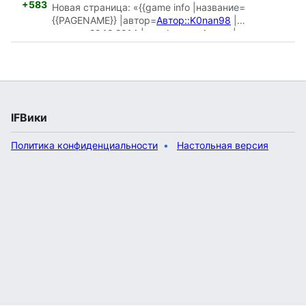
+583
Новая страница: «{{game info |название=
{{PAGENAME}} |автор=
Автор::K0nan98
|
вышла=22.12.2014 |платформа=Аперо |
темы=путешеств…»
IFВики
Политика конфиденциальности
Настольная версия