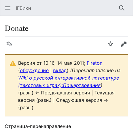
IFВики
Най
Donate
Язык
Следить
Про
Версия от 10:16, 14 мая 2011;
Fireton
(
обсуждение
|
вклад
)
(Перенаправление на
Wiki о русской интерактивной литературе
(текстовых играх):Пожертвования
)
(разн.) ← Предыдущая версия | Текущая
версия (разн.) | Следующая версия →
(разн.)
Страница-перенаправление