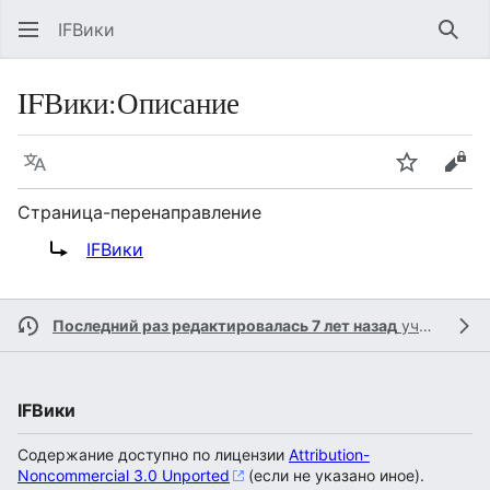
IFВики
Най
IFВики
:
Описание
Язык
Следить
Про
Страница-перенаправление
Перенаправление на:
IFВики
Последний раз редактировалась 7 лет назад
участником
IFВики
Содержание доступно по лицензии
Attribution-
Noncommercial 3.0 Unported
(если не указано иное).