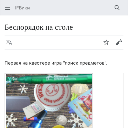
IFВики
Най
Беспорядок на столе
Язык
Следить
Про
Первая на квестере игра "поиск предметов".