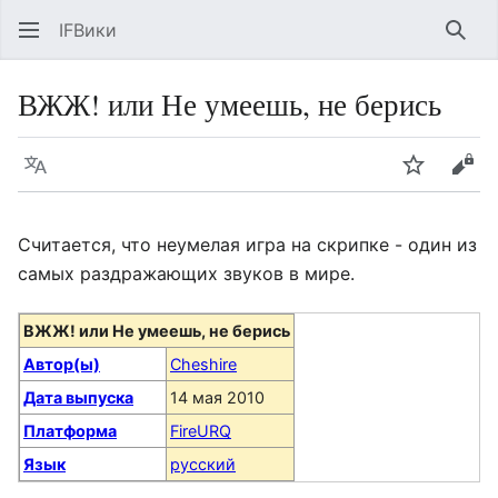
IFВики
Най
ВЖЖ! или Не умеешь, не берись
Язык
Следить
Про
Считается, что неумелая игра на скрипке - один из
самых раздражающих звуков в мире.
ВЖЖ! или Не умеешь, не берись
Автор(ы)
Cheshire
Дата выпуска
14 мая 2010
Платформа
FireURQ
Язык
русский