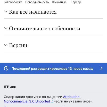
Головоломка
Повседневность
Животные
Парсер
Как все начинается
Отличительные особенности
Версии
Последний раз редактировалась 13 часов назад
участн
IFВики
Содержание доступно по лицензии
Attribution-
Noncommercial 3.0 Unported
(если не указано иное).