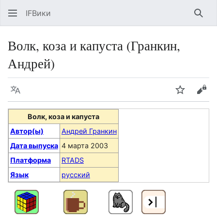
IFВики
Най
Волк, коза и капуста (Гранкин,
Андрей)
Язык
Следить
Про
Волк, коза и капуста
Автор(ы)
Андрей Гранкин
Дата выпуска
4 марта 2003
Платформа
RTADS
Язык
русский