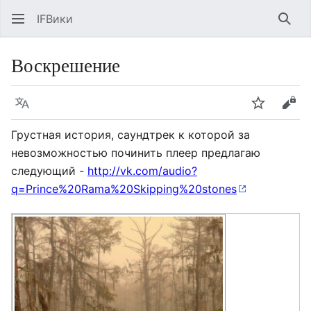
IFВики
Най
Воскрешение
Язык
Следить
Про
Грустная история, саундтрек к которой за
невозможностью починить плеер предлагаю
следующий -
http://vk.com/audio?
q=Prince%20Rama%20Skipping%20stones