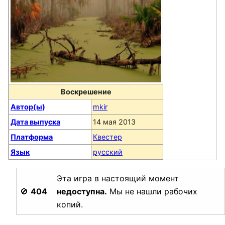
Воскрешение
Автор(ы)
mkir
Дата выпуска
14 мая 2013
Платформа
Квестер
Язык
русский
Эта игра в настоящий момент
🚫
404
недоступна.
Мы не нашли рабочих
копий.