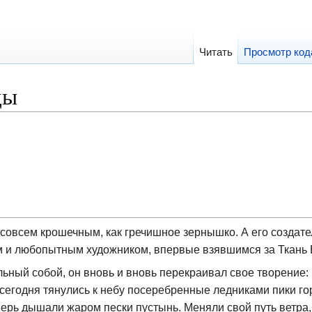
Читать
Просмотр код
ды
 совсем крошечным, как гречишное зернышко. А его создате
м и любопытным художником, впервые взявшимся за Ткань 
ьный собой, он вновь и вновь перекраивал свое творение: 
сегодня тянулись к небу посеребренные ледниками пики гор
перь дышали жаром пески пустынь. Меняли свой путь ветра,