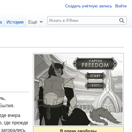
Создать учётную запись
Войти
П
а
История
Ещё
о
и
с
к
ль,
Бытия.
где вчера
, где прежде
 загорались
В плену свободы