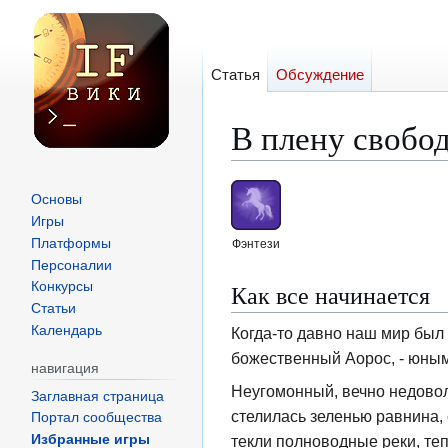
Статья
Обсуждение
В плену свобо
Перейти
Перейти
Основы
к
к
Игры
навигации
поиску
Платформы
Фэнтези
Персоналии
Как все начинается
Конкурсы
Статьи
Календарь
Когда-то давно наш мир был
божественный Аорос, - юны
навигация
Неугомонный, вечно недовол
Заглавная страница
стелилась зеленью равнина, 
Портал сообщества
текли полноводные реки, те
Избранные игры