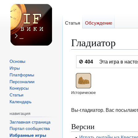
Статья
Обсуждение
Гладиатор
Перейти
Перейти
🚫
404
Эта игра в нас
Основы
к
к
Игры
навигации
поиску
Платформы
Персоналии
Конкурсы
Историческое
Статьи
Календарь
Вы-гладиатор. Вас посылают 
навигация
Заглавная страница
Версии
Портал сообщества
Избранные игры
Играть онлайн на Квесте