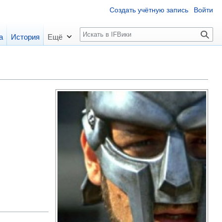
Создать учётную запись
Войти
П
а
История
Ещё
о
и
с
к