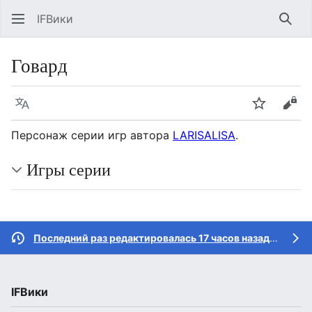
IFВики
Най
Говард
Язык
Следить
Про
Персонаж серии игр автора
LARISALISA
.
Игры серии
Последний раз редактировалась 17 часов назад
участн
IFВики