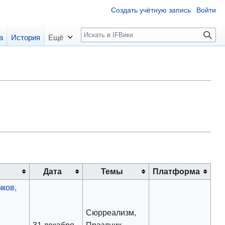
Создать учётную запись
Войти
П
а
История
Ещё
о
и
с
к
Дата
Темы
Платформа
ков,
Сюрреализм,
,
31 декабря
Праздник,