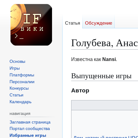
Статья
Обсуждение
Голубева, Анас
Перейти
Перейти
Известна как
Nansi
.
Основы
к
к
Игры
Выпущенные игры
навигации
поиску
Платформы
Персоналии
Конкурсы
Автор
Статьи
Календарь
навигация
Заглавная страница
Портал сообщества
Избранные игры
Дом, который построил URQ