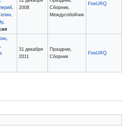
FireURQ
лерий
,
2008
Сборник,
елин,
Междусобойчик
ty
,
сия
тин
,
й
,
31 декабря
Праздник,
а
FireURQ
2011
Сборник