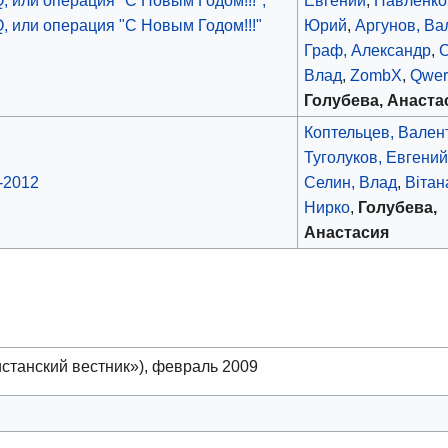
, или операция "С Новым Годом!!!"
Юрий
,
Аргунов, Ва
Граф, Александр
,
С
Влад
,
ZombX
,
Qwer
Голубева, Анаста
Коптельцев, Вален
Туголуков, Евгени
-2012
Селин, Влад
,
Вiтан
Нирко
,
Голубева,
Анастасия
станский вестник»), февраль 2009