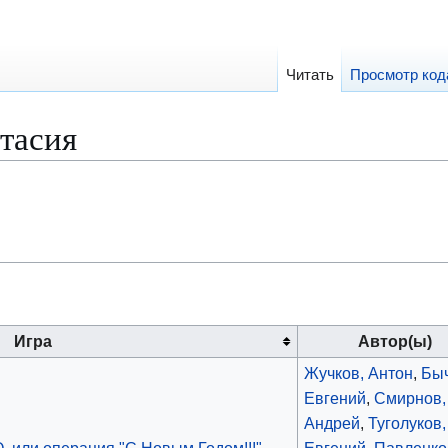
Читать
Просмотр код
тасия
Игра
Автор(ы)
Жучков, Антон
,
Быч
Евгений
,
Смирнов,
Андрей
,
Туголуков,
, или операция "С Новым Годом!!!",
Евгений
,
Павленко