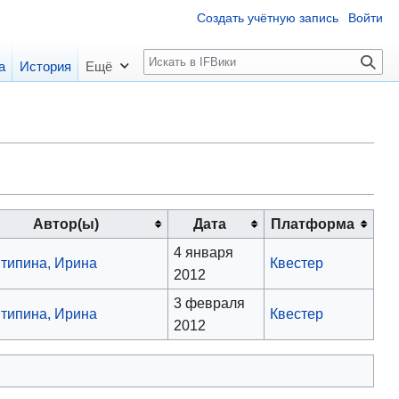
Создать учётную запись
Войти
П
а
История
Ещё
о
и
с
к
Автор(ы)
Дата
Платформа
4 января
типина, Ирина
Квестер
2012
3 февраля
типина, Ирина
Квестер
2012