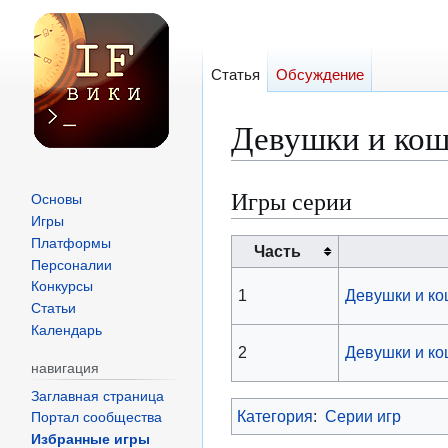
Статья
Обсуждение
Девушки и ко
Игры серии
Перейти
Перейти
Основы
к
к
Игры
Платформы
навигации
поиску
Часть
Персоналии
Конкурсы
1
Девушки и ко
Статьи
Календарь
2
Девушки и ко
навигация
Заглавная страница
Категория
:
Серии игр
Портал сообщества
Избранные игры