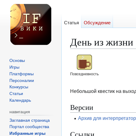
Статья
Обсуждение
День из жизни
Перейти
Перейти
Основы
к
к
Игры
навигации
поиску
Платформы
Повседневность
Персоналии
Конкурсы
Небольшой квестик на выход
Статьи
Календарь
Версии
навигация
Архив для интерпретато
Заглавная страница
Портал сообщества
Ссылки
Избранные игры