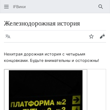
IFВики
Най
Железнодорожная история
Язык
Следить
Про
Нехитрая дорожная история с четырьмя
концовками. Будьте внимательны и осторожны!