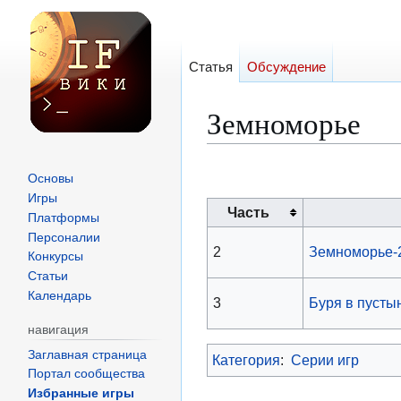
Статья
Обсуждение
Земноморье
Перейти
Перейти
Основы
к
к
Игры
Часть
навигации
поиску
Платформы
Персоналии
2
Земноморье-
Конкурсы
Статьи
Календарь
3
Буря в пусты
навигация
Заглавная страница
Категория
:
Серии игр
Портал сообщества
Избранные игры