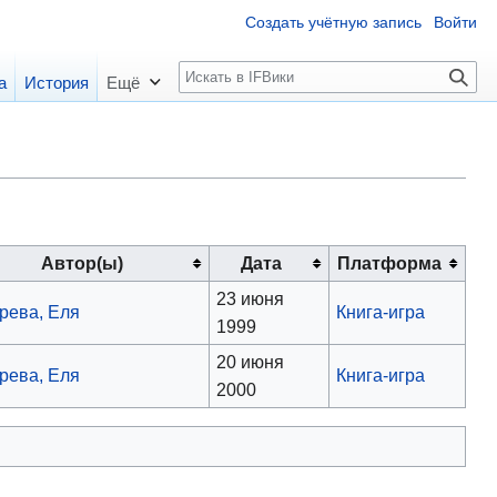
Создать учётную запись
Войти
П
а
История
Ещё
о
и
с
к
Автор(ы)
Дата
Платформа
23 июня
рева, Еля
Книга-игра
1999
20 июня
рева, Еля
Книга-игра
2000