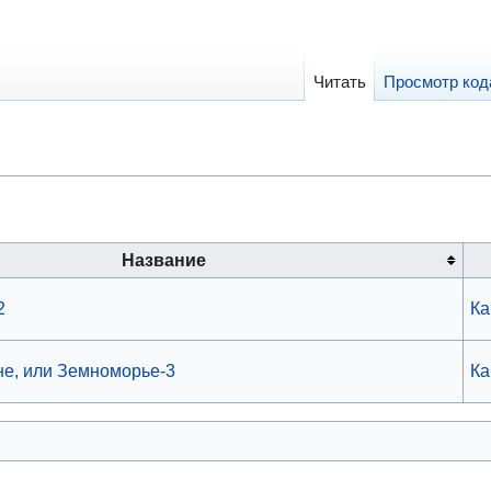
Читать
Просмотр код
Название
2
Ка
не, или Земноморье-3
Ка